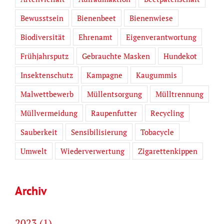
Bewusstsein
Bienenbeet
Bienenwiese
Biodiversität
Ehrenamt
Eigenverantwortung
Frühjahrsputz
Gebrauchte Masken
Hundekot
Insektenschutz
Kampagne
Kaugummis
Malwettbewerb
Müllentsorgung
Mülltrennung
Müllvermeidung
Raupenfutter
Recycling
Sauberkeit
Sensibilisierung
Tobacycle
Umwelt
Wiederverwertung
Zigarettenkippen
Archiv
2023 (1)