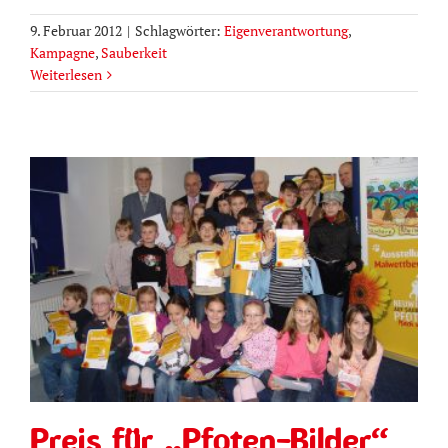
9. Februar 2012
|
Schlagwörter:
Eigenverantwortung
,
Kampagne
,
Sauberkeit
Weiterlesen
Preis für „Pfoten-Bilder“ von
Annika und Philipp
Preis für „Pfoten-Bilder“