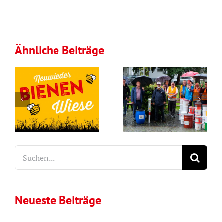
Ähnliche Beiträge
Recyceln
Biodiversität
statt
durch
Wegwerfen:
Bienenbeete
Aus Kippen
und
werden
Bienenwiesen
Suche
Ascher
nach:
Neueste Beiträge